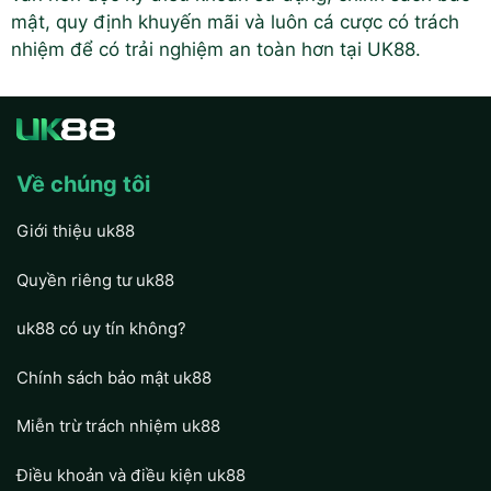
mật, quy định khuyến mãi và luôn cá cược có trách
nhiệm để có trải nghiệm an toàn hơn tại UK88.
Về chúng tôi
Giới thiệu uk88
Quyền riêng tư uk88
uk88 có uy tín không?
Chính sách bảo mật uk88
Miễn trừ trách nhiệm uk88
Điều khoản và điều kiện uk88