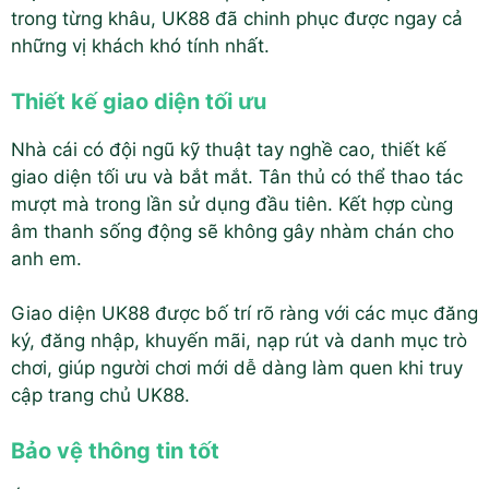
trong từng khâu, UK88 đã chinh phục được ngay cả
những vị khách khó tính nhất.
Thiết kế giao diện tối ưu
Nhà cái có đội ngũ kỹ thuật tay nghề cao, thiết kế
giao diện tối ưu và bắt mắt. Tân thủ có thể thao tác
mượt mà trong lần sử dụng đầu tiên. Kết hợp cùng
âm thanh sống động sẽ không gây nhàm chán cho
anh em.
Giao diện UK88 được bố trí rõ ràng với các mục đăng
ký, đăng nhập, khuyến mãi, nạp rút và danh mục trò
chơi, giúp người chơi mới dễ dàng làm quen khi truy
cập trang chủ UK88.
Bảo vệ thông tin tốt