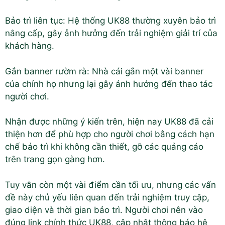
Bảo trì liên tục: Hệ thống UK88 thường xuyên bảo trì
nâng cấp, gây ảnh hưởng đến trải nghiệm giải trí của
khách hàng.
Gắn banner rườm rà: Nhà cái gắn một vài banner
của chính họ nhưng lại gây ảnh hưởng đến thao tác
người chơi.
Nhận được những ý kiến trên, hiện nay UK88 đã cải
thiện hơn để phù hợp cho người chơi bằng cách hạn
chế bảo trì khi không cần thiết, gỡ các quảng cáo
trên trang gọn gàng hơn.
Tuy vẫn còn một vài điểm cần tối ưu, nhưng các vấn
đề này chủ yếu liên quan đến trải nghiệm truy cập,
giao diện và thời gian bảo trì. Người chơi nên vào
đúng link chính thức UK88, cập nhật thông báo hệ