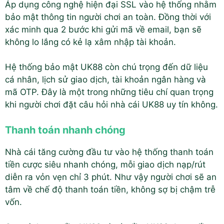
Áp dụng công nghệ hiện đại SSL vào hệ thống nhằm
bảo mật thông tin người chơi an toàn. Đồng thời với
xác minh qua 2 bước khi gửi mã về email, bạn sẽ
không lo lắng có kẻ lạ xâm nhập tài khoản.
Hệ thống bảo mật UK88 còn chú trọng đến dữ liệu
cá nhân, lịch sử giao dịch, tài khoản ngân hàng và
mã OTP. Đây là một trong những tiêu chí quan trọng
khi người chơi đặt câu hỏi nhà cái UK88 uy tín không.
Thanh toán nhanh chóng
Nhà cái tăng cường đầu tư vào hệ thống thanh toán
tiền cược siêu nhanh chóng, mỗi giao dịch nạp/rút
diễn ra vỏn vẹn chỉ 3 phút. Như vậy người chơi sẽ an
tâm về chế độ thanh toán tiền, không sợ bị chậm trễ
vốn.