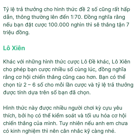
Tỷ lệ trả thưởng cho hình thức đề 2 số cũng rất hấp
dẫn, thông thường lên đến 1:70. Đồng nghĩa rằng
nếu bạn đặt cược 100.000 nghìn thì sẽ thắng tận 7
triệu đồng.
Lô Xiên
Khác với những hình thức cược Lô Đề khác, Lô Xiên
cho phép bạn cược nhiều số cùng lúc, đồng nghĩa
rằng cơ hội chiến thắng cũng cao hơn. Bạn có thể
chọn từ 2 – 6 số cho mỗi lần cược và tỷ lệ trả thưởng
được tính dựa trên số bạn đã chọn.
Hình thức này được nhiều người chơi kỳ cựu yêu
thích, bởi họ có thể kiểm soát và tối ưu hóa cơ hội
chiến thắng của mình. Tuy nhiên nếu anh em chưa
có kinh nghiệm thì nên cân nhắc kỹ càng nhé.