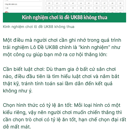
Kinh nghiệm chơi lô đề UK88 không thua
Một điều mà người chơi cần ghi nhớ trong quá trình
trải nghiệm Lô Đề UK88 chính là “kinh nghiệm” như
một công cụ giúp bạn mở ra cơ hội thắng lớn:
Cần biết luật chơi: Dù tham gia ở bất cứ sân chơi
nào, điều đầu tiên là tìm hiểu luật chơi và nắm bắt
thật kỹ, tránh tính toán sai lầm dẫn đến kết quả
không như ý.
Chọn hình thức có tỷ lệ ăn tốt: Mỗi loại hình có một
kiểu riêng, vậy nên người chơi muốn chiến thắng thì
cần chọn trò chơi có tỷ lệ ăn tốt, hạn chế chọn đại rất
dễ mất mát.