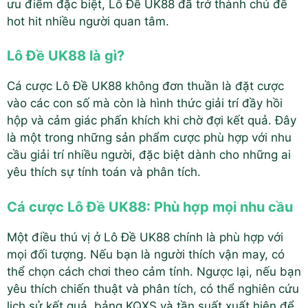
ưu điểm đặc biệt, Lô Đề UK88 đã trở thành chủ đề
hot hit nhiều người quan tâm.
Lô Đề UK88 là gì?
Cá cược Lô Đề UK88 không đơn thuần là đặt cược
vào các con số mà còn là hình thức giải trí đầy hồi
hộp và cảm giác phấn khích khi chờ đợi kết quả. Đây
là một trong những sản phẩm cược phù hợp với nhu
cầu giải trí nhiều người, đặc biệt dành cho những ai
yêu thích sự tính toán và phân tích.
Cá cược Lô Đề UK88: Phù hợp mọi nhu cầu
Một điều thú vị ở Lô Đề UK88 chính là phù hợp với
mọi đối tượng. Nếu bạn là người thích vận may, có
thể chọn cách chơi theo cảm tính. Ngược lại, nếu bạn
yêu thích chiến thuật và phân tích, có thể nghiên cứu
lịch sử kết quả, bảng KQXS và tần suất xuất hiện để