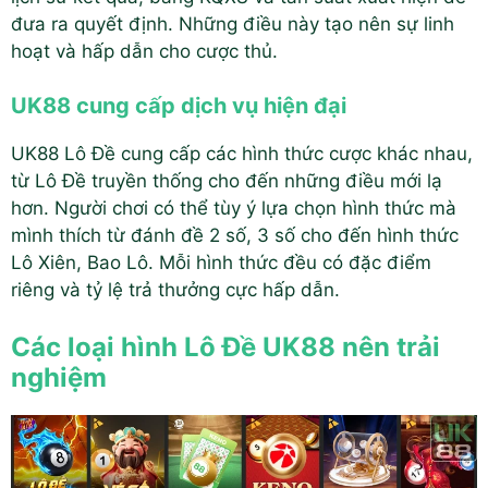
đưa ra quyết định. Những điều này tạo nên sự linh
hoạt và hấp dẫn cho cược thủ.
UK88 cung cấp dịch vụ hiện đại
UK88 Lô Đề cung cấp các hình thức cược khác nhau,
từ Lô Đề truyền thống cho đến những điều mới lạ
hơn. Người chơi có thể tùy ý lựa chọn hình thức mà
mình thích từ đánh đề 2 số, 3 số cho đến hình thức
Lô Xiên, Bao Lô. Mỗi hình thức đều có đặc điểm
riêng và tỷ lệ trả thưởng cực hấp dẫn.
Các loại hình Lô Đề UK88 nên trải
nghiệm