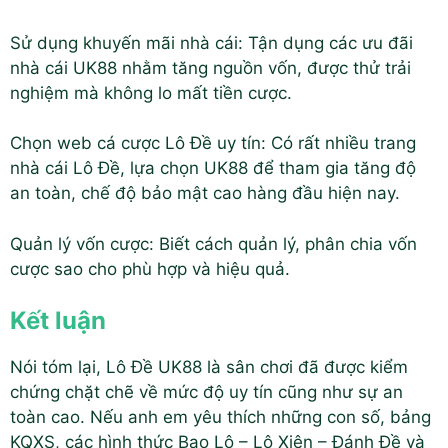
Sử dụng khuyến mãi nhà cái: Tận dụng các ưu đãi
nhà cái UK88 nhằm tăng nguồn vốn, được thử trải
nghiệm mà không lo mất tiền cược.
Chọn web cá cược Lô Đề uy tín: Có rất nhiều trang
nhà cái Lô Đề, lựa chọn UK88 để tham gia tăng độ
an toàn, chế độ bảo mật cao hàng đầu hiện nay.
Quản lý vốn cược: Biết cách quản lý, phân chia vốn
cược sao cho phù hợp và hiệu quả.
Kết luận
Nói tóm lại, Lô Đề UK88 là sân chơi đã được kiểm
chứng chặt chẽ về mức độ uy tín cũng như sự an
toàn cao. Nếu anh em yêu thích những con số, bảng
KQXS, các hình thức Bao Lô – Lô Xiên – Đánh Đề và