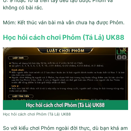
Ù: 9 hoặc 10 lá trên tay đều tạo được Phỏm và
không có bài rác.
Móm: Kết thúc ván bài mà vẫn chưa hạ được Phỏm.
Học hỏi cách chơi Phỏm (Tá Lả) UK88
Học hỏi cách chơi Phỏm (Tá Lả) UK88
So với kiểu chơi Phỏm ngoài đời thực, dù bạn khá am