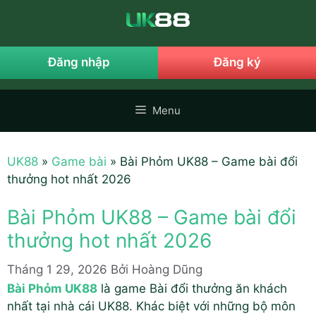
Chuyển
đến
nội
dung
Đăng nhập
Đăng ký
Menu
UK88
»
Game bài
»
Bài Phỏm UK88 – Game bài đổi
thưởng hot nhất 2026
Bài Phỏm UK88 – Game bài đổi
thưởng hot nhất 2026
Tháng 1 29, 2026
Bởi
Hoàng Dũng
Bài Phỏm UK88
là game Bài đổi thưởng ăn khách
nhất tại nhà cái UK88. Khác biệt với những bộ môn