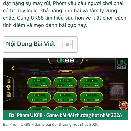
đặt nặng sự may rủi, Phỏm yêu cầu người chơi phải
có tư duy logic, khả năng nhớ bài và tâm lý vững
chắc. Cùng UK88 tìm hiểu sâu hơn về luật chơi, cách
tính điểm và mẹo đánh bài cực hay.
Nội Dung Bài Viết
Bài Phỏm UK88 – Game bài đổi thưởng hot nhất 2026