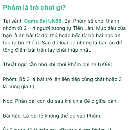
Phỏm là trò chơi gì?
Tại sảnh
Game Bài UK88
, Bài Phỏm sẽ chơi thành
nhóm từ 2 – 4 người tương tự Tiến Lên. Mục tiêu của
bạn là ăn bài từ đối thủ hoặc bốc từ bộ bài nọc để
tạo ra bộ Phỏm. Sau đó loại bỏ những lá bài rác để
tổng điểm bài trên tay phải thấp nhất.
Thuật ngữ cần nhớ khi chơi Phỏm online UK88:
Phỏm: Bộ 3 lá bài trở lên liên tiếp cùng chất hoặc 3
lá cùng giá trị.
Nọc: Phần bài còn dư sau khi chia để ở giữa bàn.
Bài Rác: Lá bài lẻ không thể bỏ vào Phỏm.