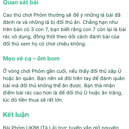
Quan sát bài
Cao thủ chơi Phỏm thường sẽ để ý những lá bài đã
đánh ra và những lá bị đối thủ ăn. Chẳng hạn như
trên bàn có 3 con 7, bạn biết rằng con 7 còn lại là bài
rác vô dụng, đồng thời theo dõi cách đánh bài của
đối thủ xem họ có chơi chiêu không.
Mẹo xé cạ – ôm bom
Ở vòng chơi Phỏm gần cuối, nếu thấy đối thủ sắp Ù
hoặc ăn quân. Bạn nên xé đôi trên tay để đánh quân
bài mà đối thủ không thể ăn được. Bạn thà nhận
điểm bài rác cao hơn là để đối thủ Ù hoặc ăn trắng,
lúc đó tiền thua sẽ rất lớn.
Kết luận
Bài Phỏm UK88 (Tá Lả) trực tuyến vẫn giữ nguyên