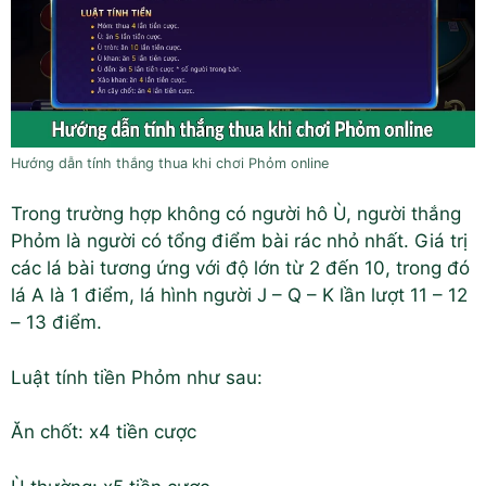
Hướng dẫn tính thắng thua khi chơi Phỏm online
Trong trường hợp không có người hô Ù, người thắng
Phỏm là người có tổng điểm bài rác nhỏ nhất. Giá trị
các lá bài tương ứng với độ lớn từ 2 đến 10, trong đó
lá A là 1 điểm, lá hình người J – Q – K lần lượt 11 – 12
– 13 điểm.
Luật tính tiền Phỏm như sau:
Ăn chốt: x4 tiền cược