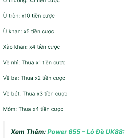
Ù thường: x5 tiền cược
Ù tròn: x10 tiền cược
Ù khan: x5 tiền cược
Xào khan: x4 tiền cược
Về nhì: Thua x1 tiền cược
Về ba: Thua x2 tiền cược
Về bét: Thua x3 tiền cược
Móm: Thua x4 tiền cược
Xem Thêm:
Power 655 – Lô Đề UK88: