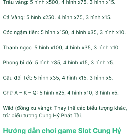
Trâu vàng: 5 hình x500, 4 hình x75, 3 hình x15.
Cá Vàng: 5 hình x250, 4 hình x75, 3 hình x15.
Cóc ngậm tiền: 5 hình x150, 4 hình x35, 3 hình x10.
Thanh ngọc: 5 hình x100, 4 hình x35, 3 hình x10.
Phong bì đỏ: 5 hình x35, 4 hình x15, 3 hình x5.
Câu đối Tết: 5 hình x35, 4 hình x15, 3 hình x5.
Chữ A – K – Q: 5 hình x25, 4 hình x10, 3 hình x5.
Wild (đồng xu vàng): Thay thế các biểu tượng khác,
trừ biểu tượng Cung Hỷ Phát Tài.
Hướng dẫn chơi game Slot Cung Hỷ