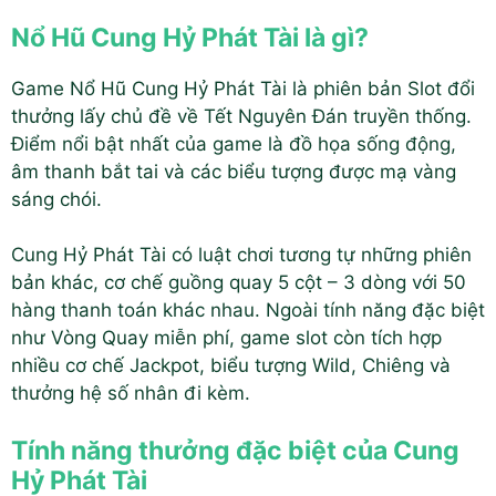
Nổ Hũ Cung Hỷ Phát Tài là gì?
Game Nổ Hũ Cung Hỷ Phát Tài là phiên bản Slot đổi
thưởng lấy chủ đề về Tết Nguyên Đán truyền thống.
Điểm nổi bật nhất của game là đồ họa sống động,
âm thanh bắt tai và các biểu tượng được mạ vàng
sáng chói.
Cung Hỷ Phát Tài có luật chơi tương tự những phiên
bản khác, cơ chế guồng quay 5 cột – 3 dòng với 50
hàng thanh toán khác nhau. Ngoài tính năng đặc biệt
như Vòng Quay miễn phí, game slot còn tích hợp
nhiều cơ chế Jackpot, biểu tượng Wild, Chiêng và
thưởng hệ số nhân đi kèm.
Tính năng thưởng đặc biệt của Cung
Hỷ Phát Tài