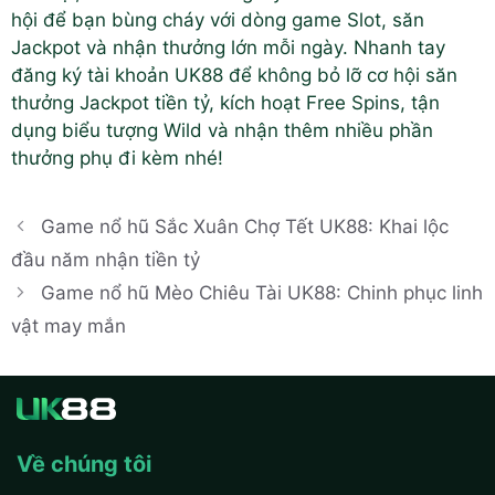
hội để bạn bùng cháy với dòng game Slot, săn
Jackpot và nhận thưởng lớn mỗi ngày. Nhanh tay
đăng ký tài khoản UK88 để không bỏ lỡ cơ hội săn
thưởng Jackpot tiền tỷ, kích hoạt Free Spins, tận
dụng biểu tượng Wild và nhận thêm nhiều phần
thưởng phụ đi kèm nhé!
Game nổ hũ Sắc Xuân Chợ Tết UK88: Khai lộc
đầu năm nhận tiền tỷ
Game nổ hũ Mèo Chiêu Tài UK88: Chinh phục linh
vật may mắn
Về chúng tôi