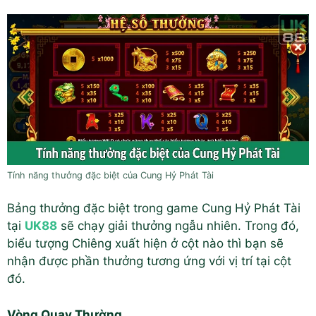
Tính năng thưởng đặc biệt của Cung Hỷ Phát Tài
Bảng thưởng đặc biệt trong game Cung Hỷ Phát Tài
tại
UK88
sẽ chạy giải thưởng ngẫu nhiên. Trong đó,
biểu tượng Chiêng xuất hiện ở cột nào thì bạn sẽ
nhận được phần thưởng tương ứng với vị trí tại cột
đó.
Vòng Quay Thường