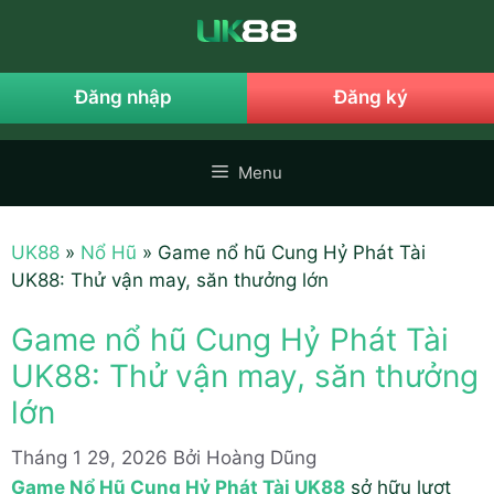
Chuyển
đến
nội
dung
Đăng nhập
Đăng ký
Menu
UK88
»
Nổ Hũ
»
Game nổ hũ Cung Hỷ Phát Tài
UK88: Thử vận may, săn thưởng lớn
Game nổ hũ Cung Hỷ Phát Tài
UK88: Thử vận may, săn thưởng
lớn
Tháng 1 29, 2026
Bởi
Hoàng Dũng
Game Nổ Hũ Cung Hỷ Phát Tài UK88
sở hữu lượt