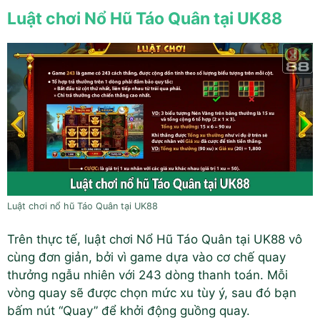
Luật chơi Nổ Hũ Táo Quân tại UK88
Luật chơi nổ hũ Táo Quân tại UK88
Trên thực tế, luật chơi Nổ Hũ Táo Quân tại UK88 vô
cùng đơn giản, bởi vì game dựa vào cơ chế quay
thưởng ngẫu nhiên với 243 dòng thanh toán. Mỗi
vòng quay sẽ được chọn mức xu tùy ý, sau đó bạn
bấm nút “Quay” để khởi động guồng quay.