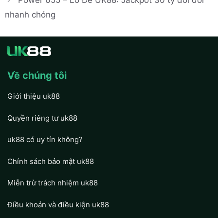
nhanh chóng
Về chúng tôi
Giới thiệu uk88
Quyền riêng tư uk88
uk88 có uy tín không?
Chính sách bảo mật uk88
Miễn trừ trách nhiệm uk88
Điều khoản và điều kiện uk88