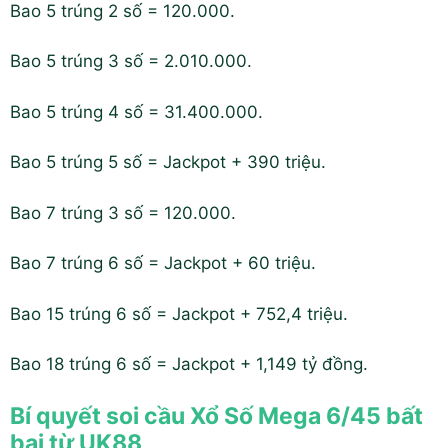
Bao 5 trúng 2 số = 120.000.
Bao 5 trúng 3 số = 2.010.000.
Bao 5 trúng 4 số = 31.400.000.
Bao 5 trúng 5 số = Jackpot + 390 triệu.
Bao 7 trúng 3 số = 120.000.
Bao 7 trúng 6 số = Jackpot + 60 triệu.
Bao 15 trúng 6 số = Jackpot + 752,4 triệu.
Bao 18 trúng 6 số = Jackpot + 1,149 tỷ đồng.
Bí quyết soi cầu Xổ Số Mega 6/45 bất
bại từ UK88