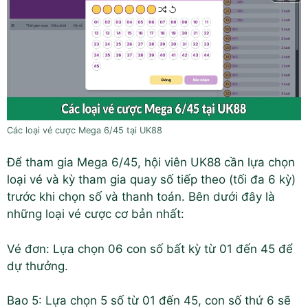
Các loại vé cược Mega 6/45 tại UK88
Để tham gia Mega 6/45, hội viên UK88 cần lựa chọn
loại vé và kỳ tham gia quay số tiếp theo (tối đa 6 kỳ)
trước khi chọn số và thanh toán. Bên dưới đây là
những loại vé cược cơ bản nhất:
Vé đơn: Lựa chọn 06 con số bất kỳ từ 01 đến 45 để
dự thưởng.
Bao 5: Lựa chọn 5 số từ 01 đến 45, con số thứ 6 sẽ