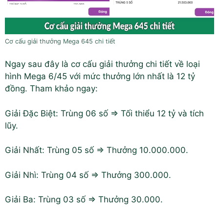
Cơ cấu giải thưởng Mega 645 chi tiết
Ngay sau đây là cơ cấu giải thưởng chi tiết về loại
hình Mega 6/45 với mức thưởng lớn nhất là 12 tỷ
đồng. Tham khảo ngay:
Giải Đặc Biệt: Trùng 06 số => Tối thiểu 12 tỷ và tích
lũy.
Giải Nhất: Trùng 05 số => Thưởng 10.000.000.
Giải Nhì: Trùng 04 số => Thưởng 300.000.
Giải Ba: Trùng 03 số => Thưởng 30.000.