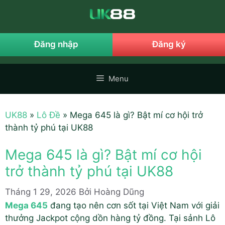
Chuyển
đến
nội
dung
Đăng nhập
Đăng ký
Menu
UK88
»
Lô Đề
»
Mega 645 là gì? Bật mí cơ hội trở
thành tỷ phú tại UK88
Mega 645 là gì? Bật mí cơ hội
trở thành tỷ phú tại UK88
Tháng 1 29, 2026
Bởi
Hoàng Dũng
Mega 645
đang tạo nên cơn sốt tại Việt Nam với giải
thưởng Jackpot cộng dồn hàng tỷ đồng. Tại sảnh Lô