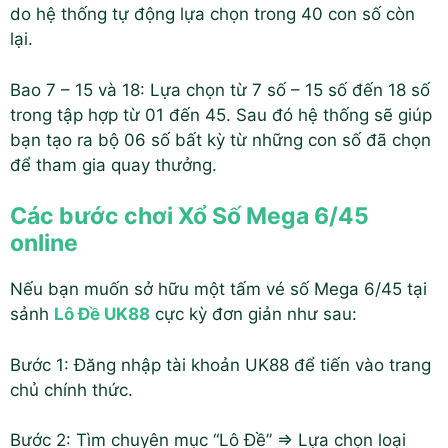
do hệ thống tự động lựa chọn trong 40 con số còn
lại.
Bao 7 – 15 và 18: Lựa chọn từ 7 số – 15 số đến 18 số
trong tập hợp từ 01 đến 45. Sau đó hệ thống sẽ giúp
bạn tạo ra bộ 06 số bất kỳ từ những con số đã chọn
để tham gia quay thưởng.
Các bước chơi Xổ Số Mega 6/45
online
Nếu bạn muốn sở hữu một tấm vé số Mega 6/45 tại
sảnh
Lô Đề UK88
cực kỳ đơn giản như sau:
Bước 1: Đăng nhập tài khoản UK88 để tiến vào trang
chủ chính thức.
Bước 2: Tìm chuyên mục “Lô Đề” => Lựa chọn loại