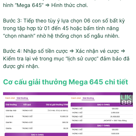
hình “Mega 645” => Hình thức chơi.
Bước 3: Tiếp theo tùy ý lựa chọn 06 con số bất kỳ
trong tập hợp từ 01 đến 45 hoặc bấm tính năng
“chọn nhanh” nhờ hệ thống chọn số ngẫu nhiên.
Bước 4: Nhập số tiền cược => Xác nhận vé cược =>
Kiểm tra lại vé trong mục “lịch sử cược” đảm bảo đã
được ghi nhận.
Cơ cấu giải thưởng Mega 645 chi tiết